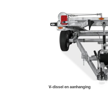
door de lange oprijplaten voor een gem
loshandeling.
V-dissel en aanhanging
Optimale rijstabiliteit door robuuste, 
eenvoudig verwisselbaar.