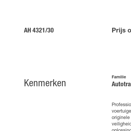
AH 4321/30
Prijs 
Familie
Kenmerken
Autotra
Professi
voertuige
originel
veilighei