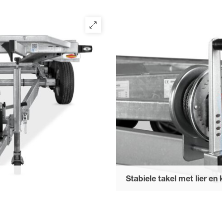
akkelijke laad- en
voor de ideale positionering va
voertuigen met verschillende 
Stabiele takel met lier en 
geschroefde V-dissel en hierdoor
voor een comfortabele en veili