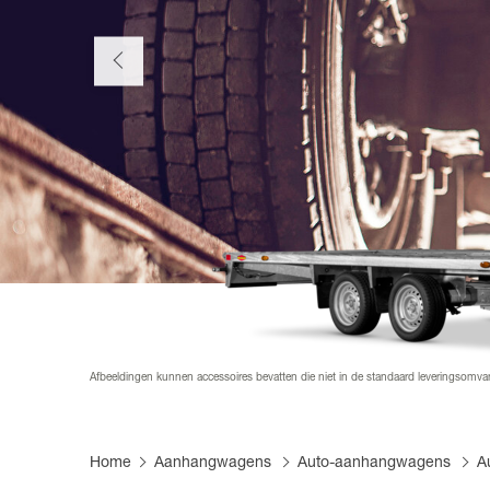
Product 
Informat
Dealer w
FAQs
Leveranc
Zeilen en
Afbeeldingen kunnen accessoires bevatten die niet in de standaard leveringsomv
Home
Aanhangwagens
Auto-aanhangwagens
A