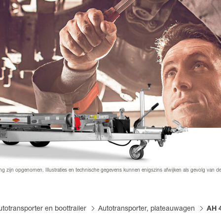
zoeken
iemateriaal & downloads
orden
ier worden
 bestickering
ang zijn opgenomen. Illustraties en technische gegevens kunnen enigszins afwijken als gevolg van 
utotransporter en boottrailer
Autotransporter, plateauwagen
AH 