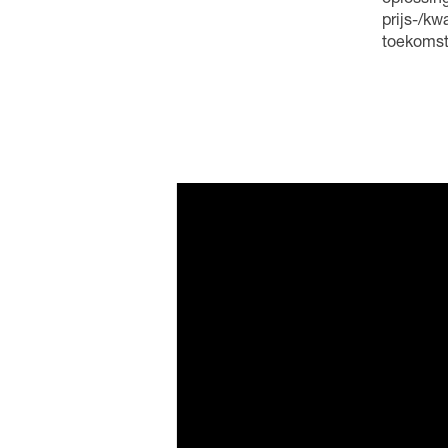
oplossing
prijs-/kw
toekomst 