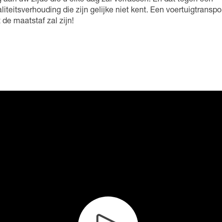
 aan uw zijde die u elke dag zal verrassen. En dat tegen een
aliteitsverhouding die zijn gelijke niet kent. Een voertuigtranspo
de maatstaf zal zijn!