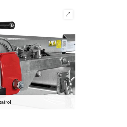
n de oprijplaten bij het laden van
afmetingen.
katrol
ge laad- en loservaring.