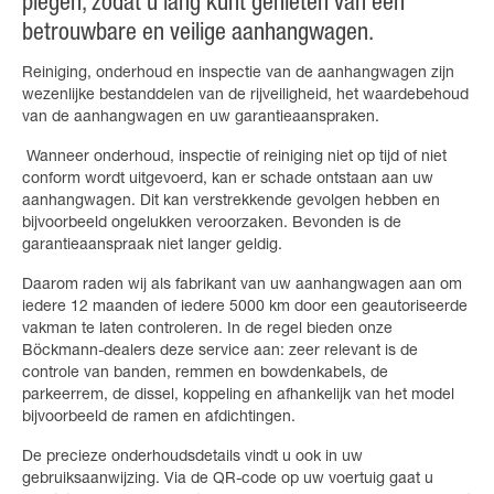
plegen, zodat u lang kunt genieten van een
betrouwbare en veilige aanhangwagen.
Reiniging, onderhoud en inspectie van de aanhangwagen zijn
wezenlijke bestanddelen van de rijveiligheid, het waardebehoud
van de aanhangwagen en uw garantieaanspraken.
Wanneer onderhoud, inspectie of reiniging niet op tijd of niet
conform wordt uitgevoerd, kan er schade ontstaan aan uw
aanhangwagen. Dit kan verstrekkende gevolgen hebben en
bijvoorbeeld ongelukken veroorzaken. Bevonden is de
garantieaanspraak niet langer geldig.
Daarom raden wij als fabrikant van uw aanhangwagen aan om
iedere 12 maanden of iedere 5000 km door een geautoriseerde
vakman te laten controleren. In de regel bieden onze
Böckmann-dealers deze service aan: zeer relevant is de
controle van banden, remmen en bowdenkabels, de
parkeerrem, de dissel, koppeling en afhankelijk van het model
bijvoorbeeld de ramen en afdichtingen.
De precieze onderhoudsdetails vindt u ook in uw
gebruiksaanwijzing. Via de QR-code op uw voertuig gaat u