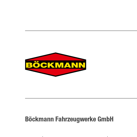
kg, Inn
Höhe: 2
mm, Trag
Alumini
Lichtanl
Böckmann Fahrzeugwerke GmbH