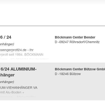
zoeken
iemateriaal & downloads
orden
ier worden
 bestickering
6 / 24
Böckmann Center Bender
D -09247 Röhrsdorf/Chemnitz
anhänger)
engerprofi24.de - Ihr
rprofi seit 1994. BÖCKMANN
nger - VA 3016/24 Sonderaktion
PREIS: 12.950 Euro (inkl. 19%
Viehanhänger kompakt 4-5 m²
16/24 ALUMINIUM-
Böckmann Center Bützow Gmb
unststoffkotflügel,
D -18246 Bützow
nhänger
teifung der Seitenwände, Alu
anhänger)
e Seitenwände, 1500mm hoch,
tür
IUM-VIEHANHÄNGER VA
mit Alu-Boden +
echwanne + Absperrgitter
che Daten Gesamtgewicht: 2400