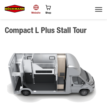
Website
Shop
Compact L Plus Stall Tour
Zoek