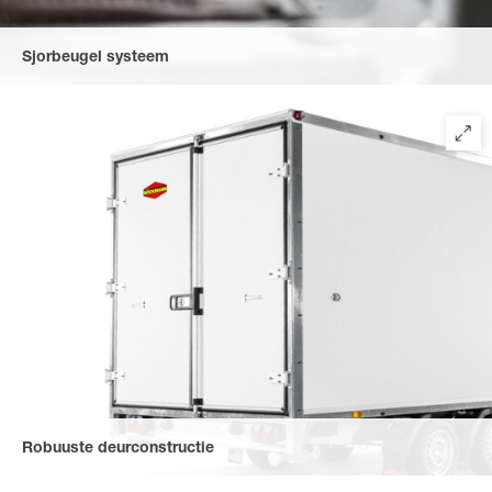
Sjorbeugel systeem
Het sjorbeugelsysteem is veerkrachtig, rammelvrij, eenvoudig te
vergrendelen en ligt gelijk met de bodemplaat als het niet in
gebruik is. Afhankelijk van de grootte van de gesloten
aanhangwagen varieert het aantal sjorbeugels tussen 6 en 8
stuks. Belastbaar tot 400 dAN. Verdere sjorbeugels kunnen
achteraf als toebehoren worden gemonteerd.
Robuuste deurconstructie
De deurconstructie bestaat uit een solide achterportaalframe