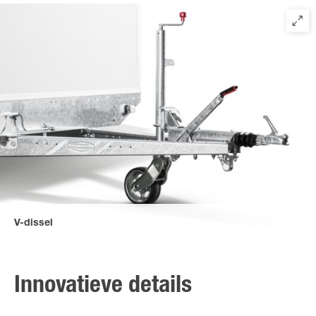
met een afsluitbare 1 of 2- vleugeldeur (afhankelijk van het
model) en extra versteviging aan de binnenzijde. De deur wordt
beschermd door een geanodiseerd Aluminium
draaistangsluiting met kunststof handgreep en kan worden
vastgezet met een aanslag aan de zijkant van de gesloten
aanhangwagen. Rubberen afdichting met dubbele rubberen lip
beschermt tegen vocht.
V-dissel
De V-dissel met vlakke handremhefboom is aan het chassis
geschroefd, waardoor deze bijzonder eenvoudig te
onderhouden is - voor een lange levensduur van uw trailer.
Innovatieve details