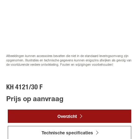
Afbeeldingen kunnen accessoires bevatten die niet in de standaard leveringsomvang zijn
opgenomen. Illustraties en technische gegevens kunnen enigszins afwijken als gevolg van
de voortdurende verdere ontwikkeling. Fouten en wijzigingen voorbehouden!
KH 4121/30 F
Prijs op aanvraag
Overzicht
Technische specificaties