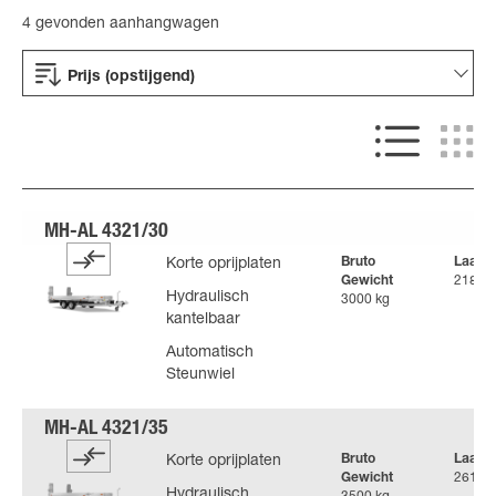
4 gevonden aanhangwagen
Prijs (opstijgend)
Bruto
Laadv
Korte oprijplaten
Gewicht
2182 k
Hydraulisch
3000 kg
kantelbaar
Automatisch
Steunwiel
Bruto
Laadv
Korte oprijplaten
Gewicht
2617 k
Hydraulisch