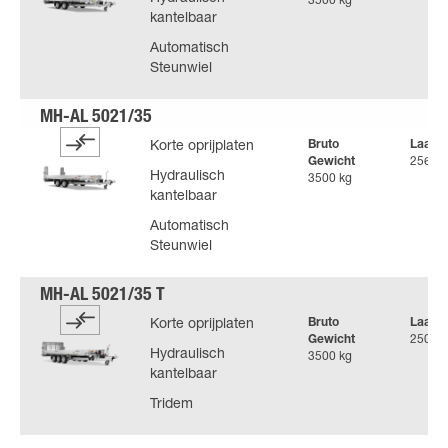
3500 kg
kantelbaar
Automatisch
Steunwiel
Bruto
Laadv
Korte oprijplaten
Gewicht
2560 k
Hydraulisch
3500 kg
kantelbaar
Automatisch
Steunwiel
Bruto
Laadv
Korte oprijplaten
Gewicht
2500 k
Hydraulisch
3500 kg
kantelbaar
Tridem