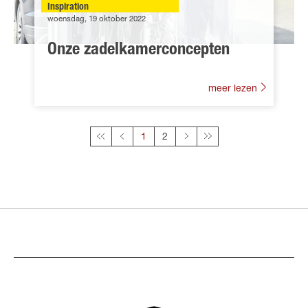
Inspiration
woensdag, 19 oktober 2022
Onze zadelkamerconcepten
meer lezen
Deze pagina
1
2