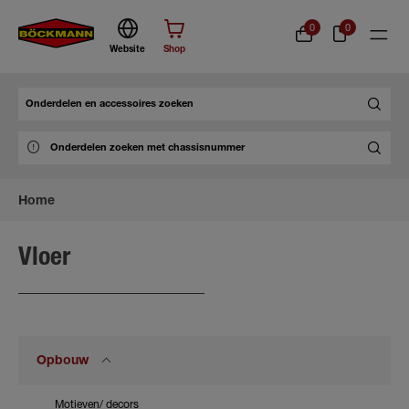
0
0
Website
Shop
Zoek
Home
Vloer
Opbouw
Motieven/ decors