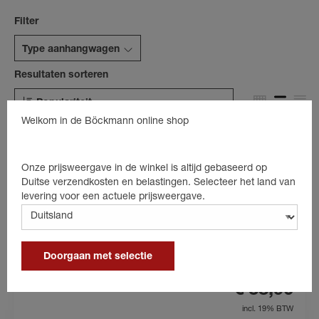
Filter
Type aanhangwagen
Resultaten sorteren
Populariteit
Welkom in de Böckmann online shop
Onze prijsweergave in de winkel is altijd gebaseerd op
Duitse verzendkosten en belastingen. Selecteer het land van
Lijm voor rubberen
levering voor een actuele prijsweergave.
vloer/kleppenmat 670 g blik
Inhoud: blik van 670 g
Speciale lijm voor rubber
Doorgaan met selectie
€ 38,90
incl. 19% BTW