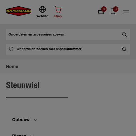
0
0
Website
Shop
Zoek
Home
Steunwiel
Opbouw