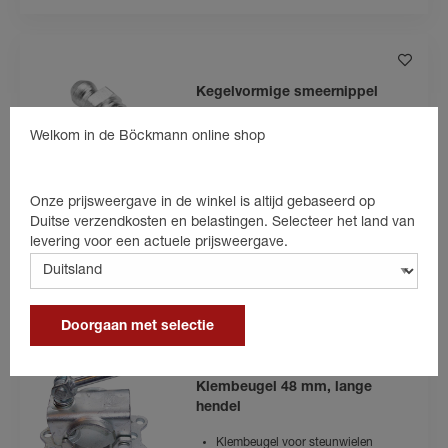
Kegelvormige smeernippel
Schroefdraad: M8
Welkom in de Böckmann online shop
€ 1,90
Onze prijsweergave in de winkel is altijd gebaseerd op
incl. 19% BTW
Duitse verzendkosten en belastingen. Selecteer het land van
levering voor een actuele prijsweergave.
Productgegevens
naar de winkelwagen
Doorgaan met selectie
Klembeugel 48 mm, lange
hendel
Klembeugel voor steunwielen