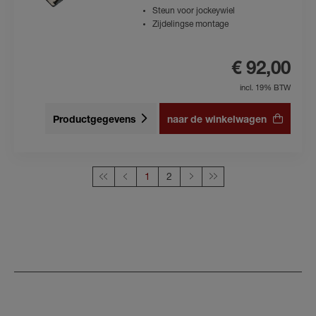
Steun voor jockeywiel
Zijdelingse montage
€ 92,00
incl. 19% BTW
Productgegevens
naar de winkelwagen
Deze pagina
1
2