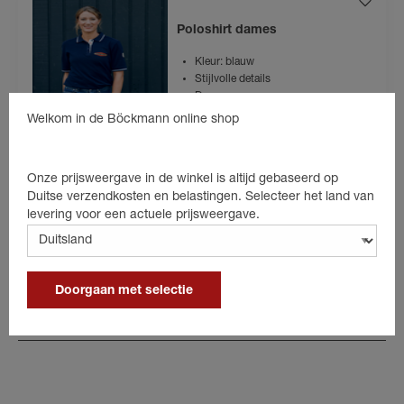
Poloshirt dames
Kleur: blauw
Stijlvolle details
Dames
Materiaal: 100% katoen
Welkom in de Böckmann online shop
€ 24,80
Onze prijsweergave in de winkel is altijd gebaseerd op
incl. 19% BTW
Duitse verzendkosten en belastingen. Selecteer het land van
levering voor een actuele prijsweergave.
Productgegevens
Doorgaan met selectie