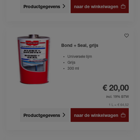
Productgegevens
naar de winkelwagen
Bond + Seal, grijs
Universele lijm
Grijs
300 ml
€ 20,00
incl. 19% BTW
1 L = € 64,52
Productgegevens
naar de winkelwagen