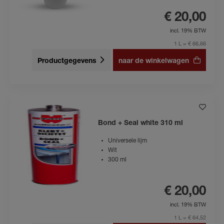
€ 20,00
incl. 19% BTW
1 L = € 66,66
Productgegevens
naar de winkelwagen
Bond + Seal white 310 ml
Universele lijm
Wit
300 ml
€ 20,00
incl. 19% BTW
1 L = € 64,52