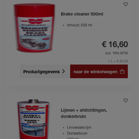
Brake cleaner 500ml
Inhoud: 500 ml
€ 16,60
incl. 19% BTW
1 L = € 33,20
Productgegevens
naar de winkelwagen
Lijmen + afdichtingen,
donkerbruin
Universele lijm
Donkerbruin