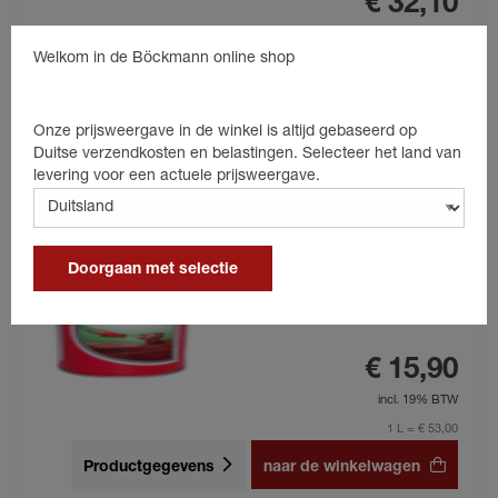
€ 32,10
incl. 19% BTW
Welkom in de Böckmann online shop
1 L = € 64,20
Productgegevens
naar de winkelwagen
Onze prijsweergave in de winkel is altijd gebaseerd op
Duitse verzendkosten en belastingen. Selecteer het land van
levering voor een actuele prijsweergave.
Rost-off 300 mm
Doorgaan met selectie
300 ml blik
Roestverwijderaar
€ 15,90
incl. 19% BTW
1 L = € 53,00
Productgegevens
naar de winkelwagen