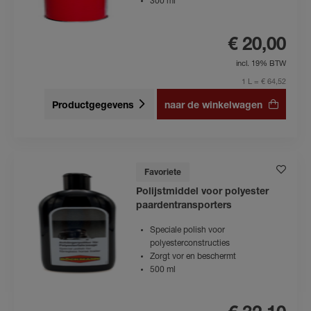
300 ml
€ 20,00
incl. 19% BTW
1 L = € 64,52
Productgegevens
naar de winkelwagen
Favoriete
Polijstmiddel voor polyester
paardentransporters
Speciale polish voor
polyesterconstructies
Zorgt vor en beschermt
500 ml