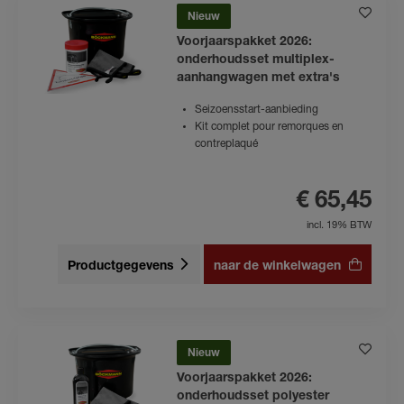
Nieuw
Voorjaarspakket 2026:
onderhoudsset multiplex-
aanhangwagen met extra's
Seizoensstart-aanbieding
Kit complet pour remorques en
contreplaqué
€ 65,45
incl. 19% BTW
Productgegevens
naar de winkelwagen
Nieuw
Voorjaarspakket 2026:
onderhoudsset polyester