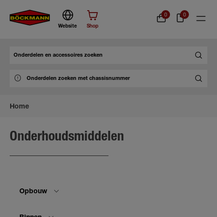
0
0
Website
Shop
Zoek
Home
Onderhoudsmiddelen
Opbouw