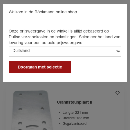
Welkom in de Böckmann online shop
Counterholder a 75 / b 20 / c
52mm
Onze prijsweergave in de winkel is altijd gebaseerd op
Duitse verzendkosten en belastingen. Selecteer het land van
levering voor een actuele prijsweergave.
€ 3,20
incl. 19% BTW
Productgegevens
naar de winkelwagen
Doorgaan met selectie
Cranksteunplaat II
Lengte: 221 mm
Breedte: 135 mm
Gegalvaniseerd