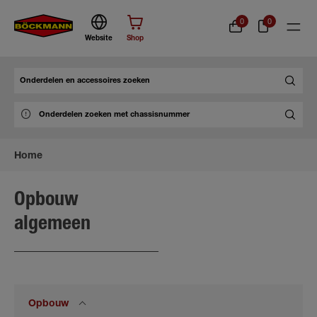
0
0
Website
Shop
Zoek
Home
Opbouw
algemeen
Opbouw