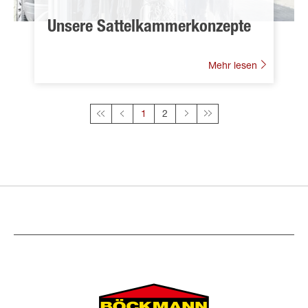
Unsere Sattelkammerkonzepte
Mehr lesen
Diese Seite
1
2