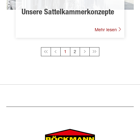
Unsere Sattelkammerkonzepte
Mehr lesen
Diese Seite
1
2