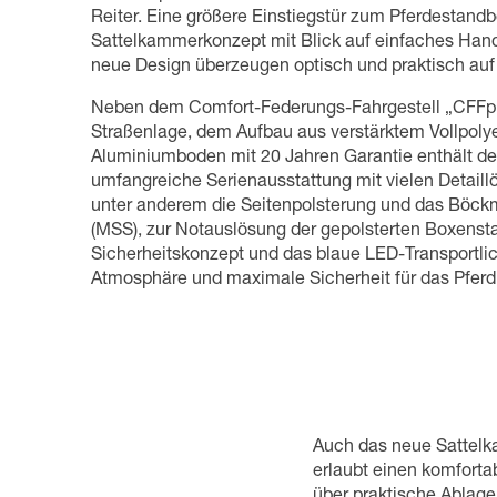
Reiter. Eine größere Einstiegstür zum Pferdestandb
Sattelkammerkonzept mit Blick auf einfaches Han
neue Design überzeugen optisch und praktisch auf 
Neben dem Comfort-Federungs-Fahrgestell „CFFplu
Straßenlage, dem Aufbau aus verstärktem Vollpoly
Aluminiumboden mit 20 Jahren Garantie enthält de
umfangreiche Serienausstattung mit vielen Detaill
unter anderem die Seitenpolsterung und das Böck
(MSS), zur Notauslösung der gepolsterten Boxenst
Sicherheitskonzept und das blaue LED-Transportlic
Atmosphäre und maximale Sicherheit für das Pferd
Auch das neue Sattelk
erlaubt einen komforta
über praktische Ablage