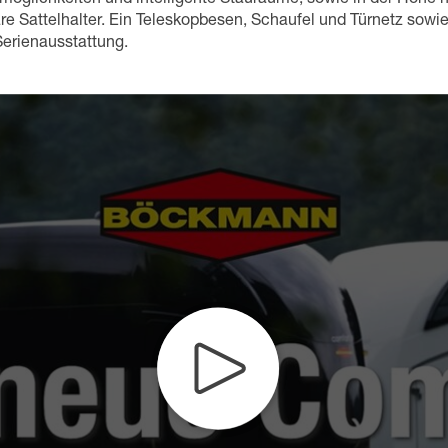
are Sattelhalter. Ein Teleskopbesen, Schaufel und Türnetz sowi
Serienausstattung.