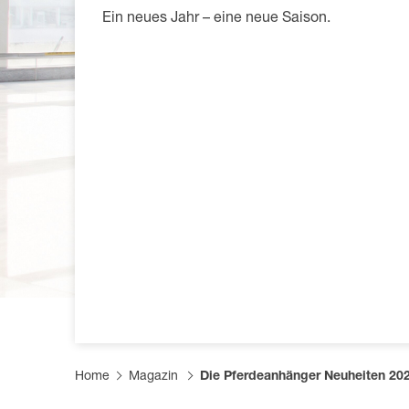
Mautfrei Anhänger fahren
Produktfi
Infomate
Karriere
Ein neues Jahr – eine neue Saison.
Pferdean
Händler 
FAQs
Lieferant
Planen &
Home
Magazin
Die Pferdeanhänger Neuheiten 20