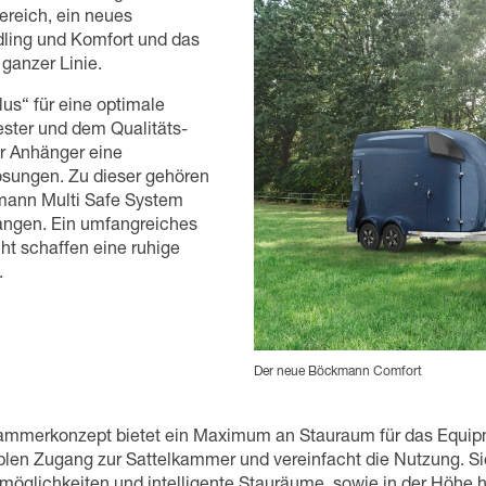
ereich, ein neues
dling und Komfort und das
ganzer Linie.
s“ für eine optimale
ester und dem Qualitäts-
r Anhänger eine
ösungen. Zu dieser gehören
mann Multi Safe System
angen. Ein umfangreiches
ht schaffen eine ruhige
.
Der neue Böckmann Comfort
ammerkonzept bietet ein Maximum an Stauraum für das Equipm
blen Zugang zur Sattelkammer und vereinfacht die Nutzung. Si
möglichkeiten und intelligente Stauräume, sowie in der Höhe ho