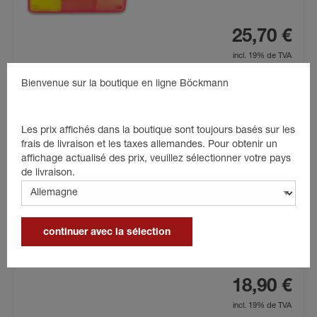
25,70 €
incl. 19% de TVA
Bienvenue sur la boutique en ligne Böckmann
Détails du produit
dans le panier
Les prix affichés dans la boutique sont toujours basés sur les
frais de livraison et les taxes allemandes. Pour obtenir un
affichage actualisé des prix, veuillez sélectionner votre pays
de livraison.
Cabochon de feu arrière, côté
droit
Verre pour feu arrière
Liens
continuer avec la sélection
Vans pour chevaux
18,90 €
incl. 19% de TVA