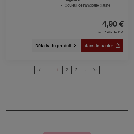
Angulaire
Couleur de l'ampoule : jaune
4,90 €
incl. 19% de TVA
Détails du produit
dans le panier
Cette page
1
2
3