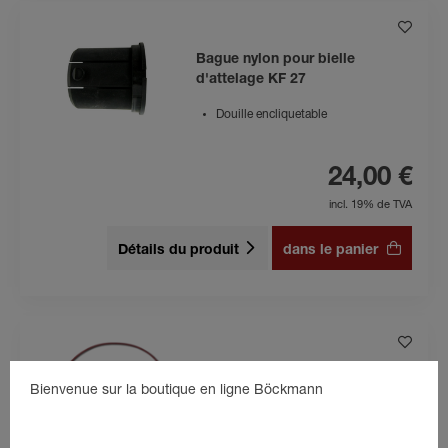
Bague nylon pour bielle
d'attelage KF 27
Douille encliquetable
24,00 €
incl. 19% de TVA
Détails du produit
dans le panier
Breekkabel met haak 1100 mm
Bienvenue sur la boutique en ligne Böckmann
1100 mm
câble de frein gainé