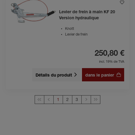
Levier de frein à main KF 20
Version hydraulique
Knott
Levier de frein
250,80 €
incl. 19% de TVA
Détails du produit
dans le panier
Cette page
1
2
3