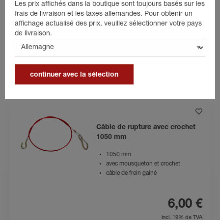
avec mousqueton et crochet
Les prix affichés dans la boutique sont toujours basés sur les
frais de livraison et les taxes allemandes. Pour obtenir un
affichage actualisé des prix, veuillez sélectionner votre pays
4,60 €
de livraison.
incl. 19% de TVA
Détails du produit
dans le panier
continuer avec la sélection
Câble de rupture avec crochet
1050 mm
1050 mm
avec mousqueton et crochet
câble de frein gainé
6,00 €
incl. 19% de TVA