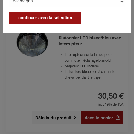
Détails du produit
dans le panier
continuer avec la sélection
Plafonnier LED blanc/bleu avec
interrupteur
Interrupteur sur la lampe pour
commuter l'éclairage blanc/bl
Ampoule LED incluse
La lumière bleue sert à calmer le
cheval pendant le trajet.
30,50 €
incl. 19% de TVA
Détails du produit
dans le panier