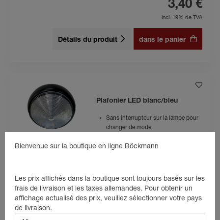
3,40 €
incl. 19% de TVA
Détails du produit
dans le panier
Plafonier LED blanc/bleu
Sans interrupteur sur la lampe pour
changer de mode
Ampoule LED incluse
Bienvenue sur la boutique en ligne Böckmann
La lumière bleue sert à se calmer
pendant le trajet
Les prix affichés dans la boutique sont toujours basés sur les
29,70 €
frais de livraison et les taxes allemandes. Pour obtenir un
affichage actualisé des prix, veuillez sélectionner votre pays
incl. 19% de TVA
de livraison.