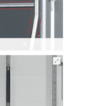
er Seitenwände sowie drei massive
kiert); VA 3520 P und VA 4520 P mit
n.