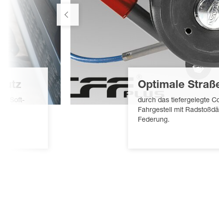
hutz
Optimale Straß
it Soft-
durch das tiefergelegte 
Fahrgestell mit Radstoßd
Federung.