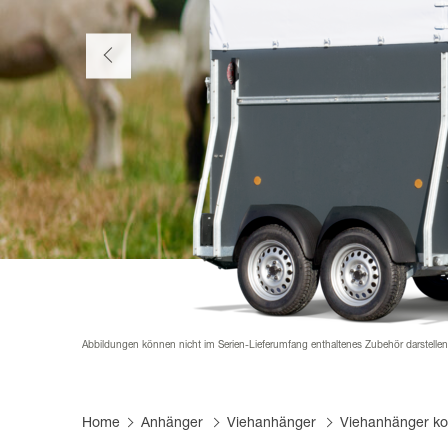
Mautfrei Anhänger fahren
Produktfi
Infomate
Karriere
Pferdean
Händler 
FAQs
Lieferant
Planen &
Abbildungen können nicht im Serien-Lieferumfang enthaltenes Zubehör darstelle
Home
Anhänger
Viehanhänger
Viehanhänger ko