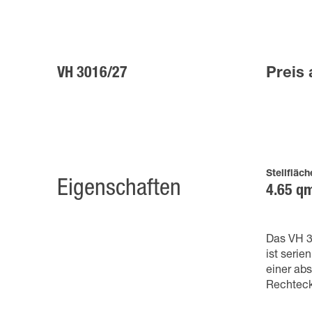
VH 3016/27
Preis 
Stellfläch
Eigenschaften
4.65 q
Das VH 3
ist seri
einer ab
Rechteckr