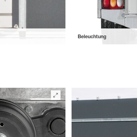
Beleuchtung
treben mit eingelassener
Sicher auch bei Nachtverladung
abilen Auftritten.
Beleuchtungseinheiten, die au
bleiben.