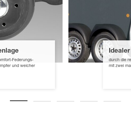
enlage
Idealer
Comfort-Federungs-
durch die r
ämpfer und weicher
mit zwei ma