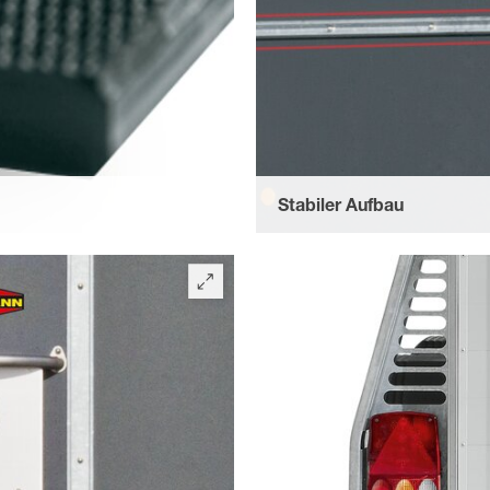
Stabiler Aufbau
r Textilstruktur.
durch eine Querversteifung d
Seitenstreben (beides rot mar
umlaufenden Stahlprofilstrebe