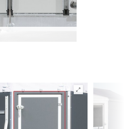
 durch die seitlich platzierten
ch bei geöffneter Hinterklappe sichtbar