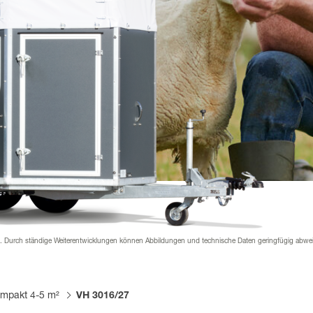
nder
rial & Downloads
hänger Versicherung
werden
 werden
 Beklebung
n. Durch ständige Weiterentwicklungen können Abbildungen und technische Daten geringfügig abwe
mpakt 4-5 m²
VH 3016/27