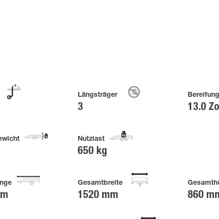
Längsträger
Bereifun
3
13.0 Zo
wicht
Nutzlast
650 kg
nge
Gesamtbreite
Gesamth
mm
1520 mm
860 m