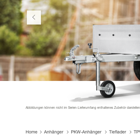
Mautfrei Anhänger fahren
Produktfi
Infomate
Karriere
Pferdean
Händler 
FAQs
Lieferant
Planen &
Abbildungen können nicht im Serien-Lieferumfang enthaltenes Zubehör darstelle
Home
Anhänger
PKW-Anhänger
Tieflader
TPV