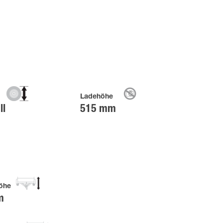
g
Ladehöhe
ll
515 mm
öhe
m