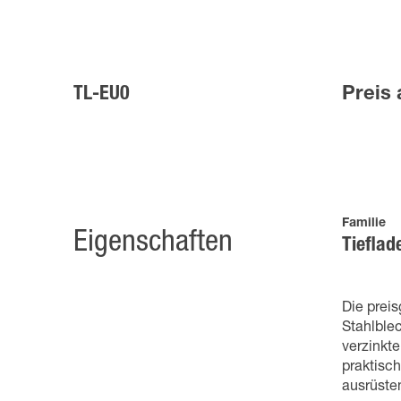
TL-EU0
Preis 
Familie
Eigenschaften
Tieflad
Die prei
Stahlble
verzinkte
praktisc
ausrüsten