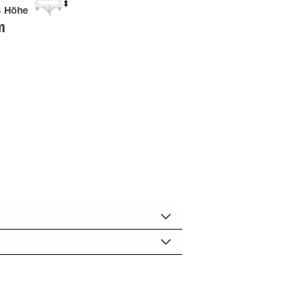
ß Höhe
m