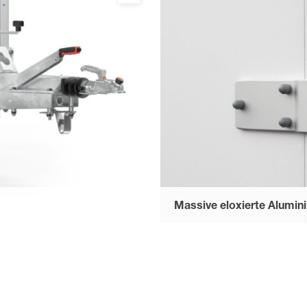
einen elox. Alu-Drehstangenver
und kann durch einen Feststell
werden. Gummiabdichtung mit
Feuchtigkeit.
Massive eloxierte Alumin
ebel ist mit dem Fahrgestell
halten auch den größten Bela
e- und wartungsfreundlich -
ängers. (Ab Modell 3015