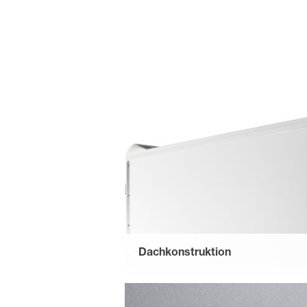
Dachkonstruktion
Die Modelle besitzen ein flaches Polye
inkl. Regenablauf oberhalb der Tür.