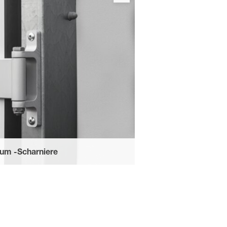
schluss mit Kunststoffgriff geöffnet
er an der Seite des Anhängers fixiert
 doppelter Gummilippe schützen vor
ium -Scharniere
stungen stand.