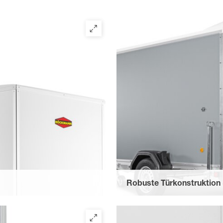
Robuste Türkonstruktion
sterdach mit einem Spoiler
Die Türkonstruktion besteht 
mit abschließbarer 1- oder 2-
einer zusätzlichen Verstärkung