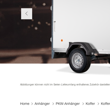
Mautfrei Anhänger fahren
Produktfi
Infomate
Karriere
Pferdean
Händler 
FAQs
Lieferant
Planen &
Abbildungen können nicht im Serien-Lieferumfang enthaltenes Zubehör darstelle
Home
Anhänger
PKW-Anhänger
Koffer
Koffe