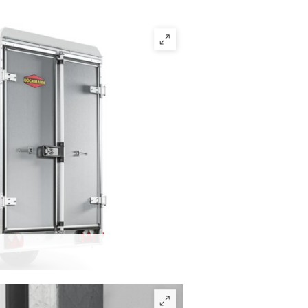
aus einem massiven Heckportalrahmen
Flügeltür (abhängig vom Modell) und
 an der Innenseite. Die Tür wird durch