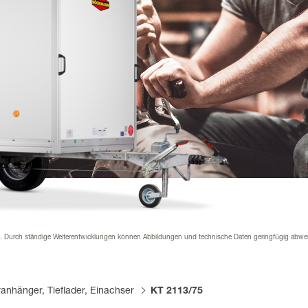
nder
rial & Downloads
hänger Versicherung
werden
 werden
 Beklebung
n. Durch ständige Weiterentwicklungen können Abbildungen und technische Daten geringfügig abwe
ranhänger, Tieflader, Einachser
KT 2113/75