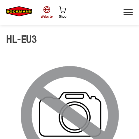
Website
Shop
HL-EU3
Suche