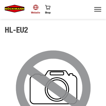
Website
Shop
HL-EU2
Suche