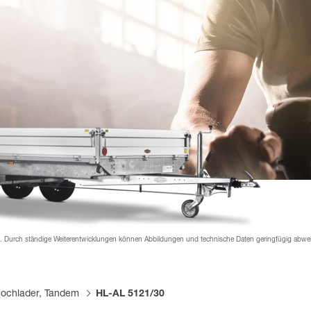
nder
rial & Downloads
hänger Versicherung
werden
 werden
 Beklebung
n. Durch ständige Weiterentwicklungen können Abbildungen und technische Daten geringfügig abwe
ochlader, Tandem
HL-AL 5121/30