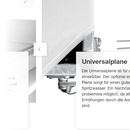
Universalplane
Die Universalplane ist für
einsetzbar. Der optional er
e höhere
Plane sorgt für einen gut
nden) und
Spritzwasser. Ein Nachrüs
minium-
problemlos möglich, da al
Erhöhungen durch die Aus
 mit
sind.