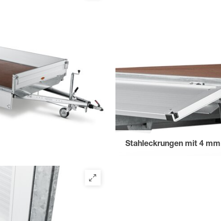
Stahleckrungen mit 4 m
für Einsteckmöglichkeiten eine
Stahlgitteraufsatzes oder Pla
steckbar, leicht zu entfernen f