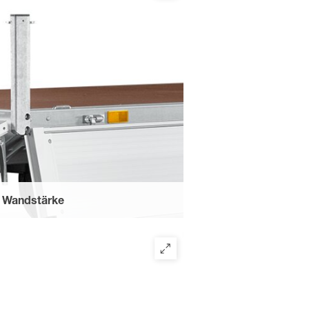
m Wandstärke
r Stirnwandgalerie, eines
ne und Spriegel. Verschraubt und
ür barrierefreies Verladen.