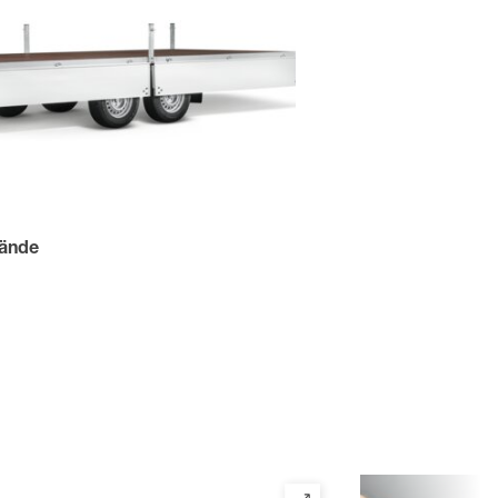
wände
aden von allen Seiten.