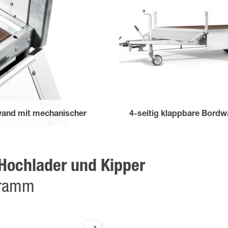
wand mit mechanischer
4-seitig klappbare Bord
für ein bequemes Be- und Entl
Seitliche Scharniere
r Hochlader und Kipper
gramm