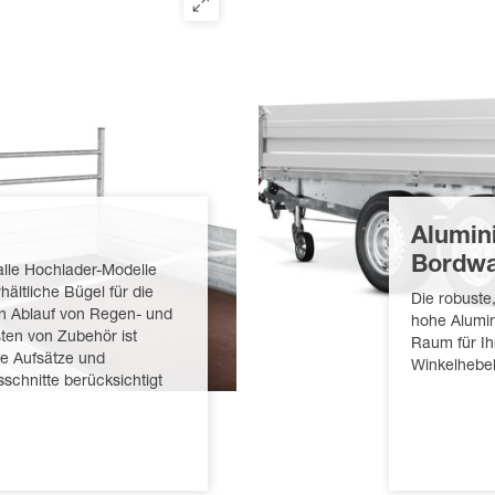
Alumin
Bordw
 alle Hochlader-Modelle
hältliche Bügel für die
Die robuste
en Ablauf von Regen- und
hohe Alumi
ten von Zubehör ist
Raum für I
le Aufsätze und
Winkelhebel
schnitte berücksichtigt