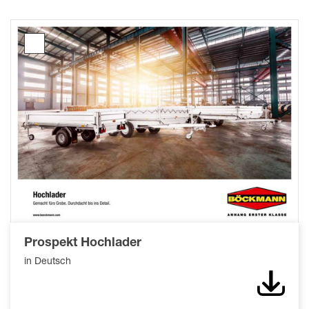
Prospekt
Hochlader
Prospekt Hochlader
in Deutsch
Down