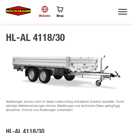
Website
Shop
HL-AL 4118/30
Suche
Abbildungen können nicht im Serien-Lieferumfang enthaltenes Zubehör darstellen. Durch
ständige Weiterentwicklungen können Abbildungen und technische Daten geringfügig
abweichen. Irrtümer und Änderungen vorbehalten!
HL-AL 4118/30