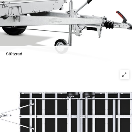
Stützrad
Die Hochlader-Modelle der Profi-Klasse sind serienmäßig mit
einem autom. Stützrad und einer robusten Kupplung
ausgestattet (3,5 t Ges.-Gew. mit einer massiven
Gusskupplung).