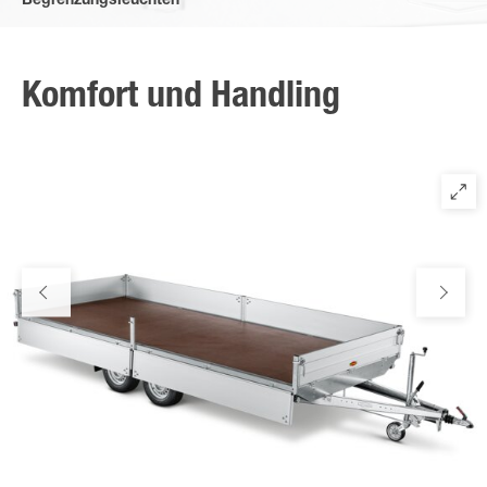
Begrenzungsleuchten
Verbesserte Anordnung der Begrenzungsleuchten mit
zusätzlichem Gummigehäuse.
Komfort und Handling