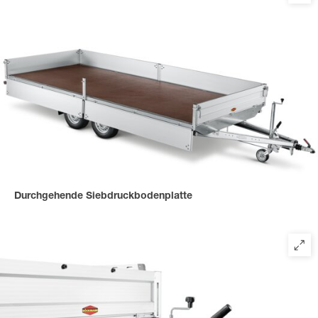
Durchgehende Siebdruckbodenplatte
für eine stabile, verschraubte und rutschfeste Ladefläche,
mehrfach verleimt und versiegelt.