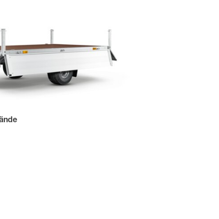
wände
aden von allen Seiten.