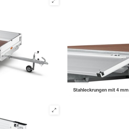
Stahleckrungen mit 4 m
für Einsteckmöglichkeiten eine
Stahlgitteraufsatzes oder Pla
steckbar, leicht zu entfernen f