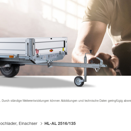
nder
rial & Downloads
hänger Versicherung
werden
 werden
 Beklebung
n. Durch ständige Weiterentwicklungen können Abbildungen und technische Daten geringfügig abwe
ochlader, Einachser
HL-AL 2516/135