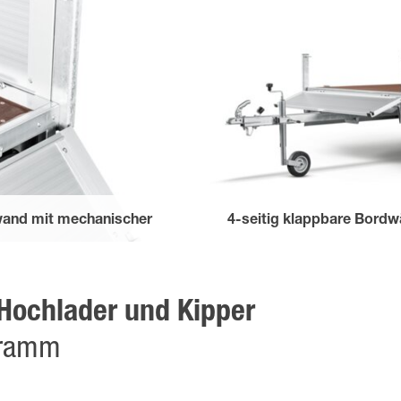
wand mit mechanischer
4-seitig klappbare Bord
für ein bequemes Be- und Entl
Seitliche Scharniere
r Hochlader und Kipper
gramm