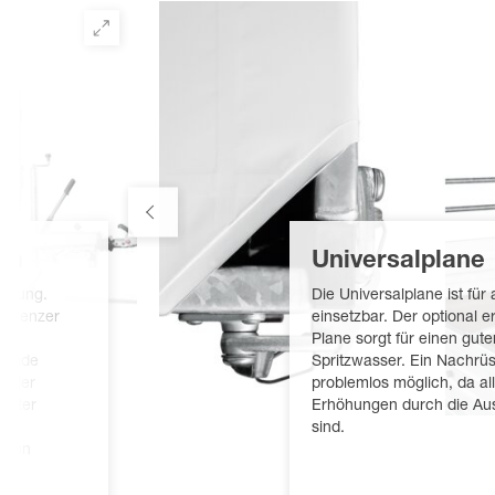
mm
Universalplane
rebung.
Die Universalplane ist für
egrenzer
einsetzbar. Der optional er
ür
Plane sorgt für einen gut
ehende
Spritzwasser. Ein Nachrüs
uf der
problemlos möglich, da al
fester
Erhöhungen durch die Aus
d
sind.
üssen