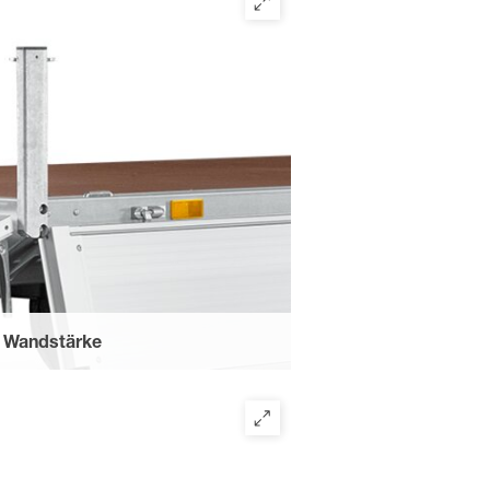
m Wandstärke
r Stirnwandgalerie, eines
ne und Spriegel. Verschraubt und
ür barrierefreies Verladen.