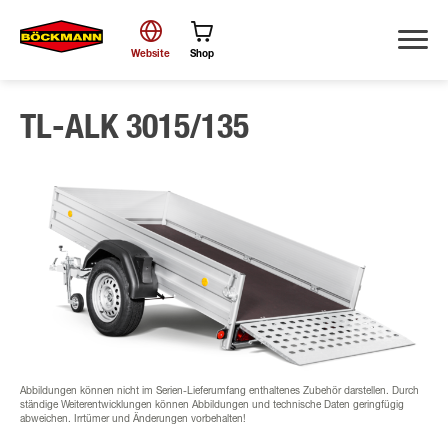
Website
Shop
TL-ALK 3015/135
Suche
Abbildungen können nicht im Serien-Lieferumfang enthaltenes Zubehör darstellen. Durch
ständige Weiterentwicklungen können Abbildungen und technische Daten geringfügig
abweichen. Irrtümer und Änderungen vorbehalten!