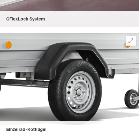
CFlexLock System
Das neue CFlexLock System ermöglicht flexibles Veschieben
der einzelnen Zurrösen. Nach DIN 12640 TÜV-zertifizierte 600
daN Zugkraft pro Zurrpunkt für alle Zurrwinkel (vertikal, längs
und quer). Komplett frei nutzbare Bodenplatte ohne Hindernisse
entlang der Bordwand. Serienmäßig bei allen Tieflader-Modellen
ohne Bordwanderhöhung.
Einzelrad-Kotflügel