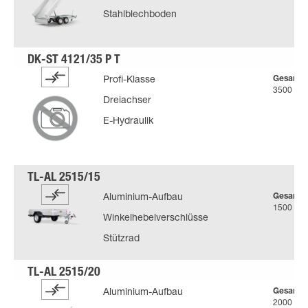
Stahlblechboden
Gesamtg
Profi-Klasse
3500 kg
Dreiachser
E-Hydraulik
Gesamtg
Aluminium-Aufbau
1500 kg
Winkelhebelverschlüsse
Stützrad
Gesamtg
Aluminium-Aufbau
2000 kg