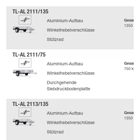
Gesamtg
Aluminium-Aufbau
1350 kg
Winkelhebelverschlüsse
Stützrad
Gesamtg
Aluminium-Aufbau
750 kg
Winkelhebelverschlüsse
Durchgehende
Siebdruckbodenplatte
Gesamtg
Aluminium-Aufbau
1350 kg
Winkelhebelverschlüsse
Stützrad