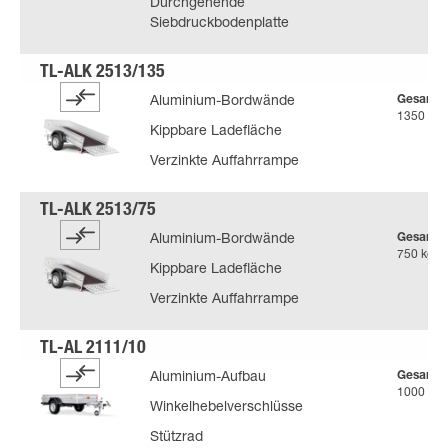
Durchgehende
Siebdruckbodenplatte
Gesamtg
Aluminium-Bordwände
1350 kg
Kippbare Ladefläche
Verzinkte Auffahrrampe
Gesamtg
Aluminium-Bordwände
750 kg
Kippbare Ladefläche
Verzinkte Auffahrrampe
Gesamtg
Aluminium-Aufbau
1000 kg
Winkelhebelverschlüsse
Stützrad