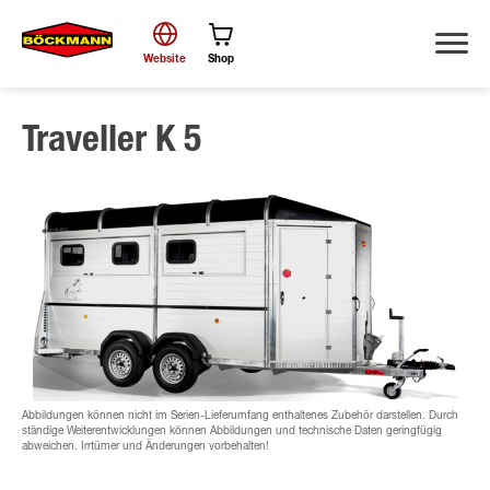
Website
Shop
Traveller K 5
Suche
Abbildungen können nicht im Serien-Lieferumfang enthaltenes Zubehör darstellen. Durch
ständige Weiterentwicklungen können Abbildungen und technische Daten geringfügig
abweichen. Irrtümer und Änderungen vorbehalten!