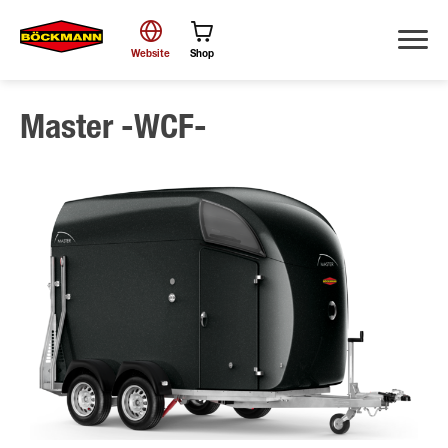
Website
Shop
Master -WCF-
Suche