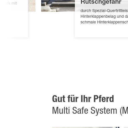
Rutschgefahr
hrwerk mit
durch Spezial-Quertrittlei
rn.
Hinterklappenbelag und d
schmale Hinterklappensch
Gut für Ihr Pferd
Multi Safe System (