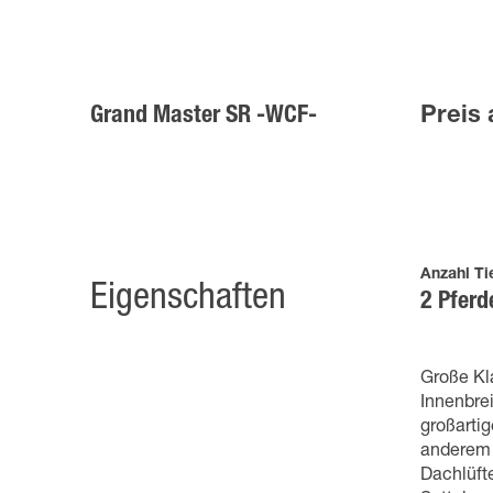
Grand Master SR -WCF-
Preis 
Anzahl Ti
Eigenschaften
2 Pferd
Große Kl
Innenbre
großartig
anderem 
Dachlüft