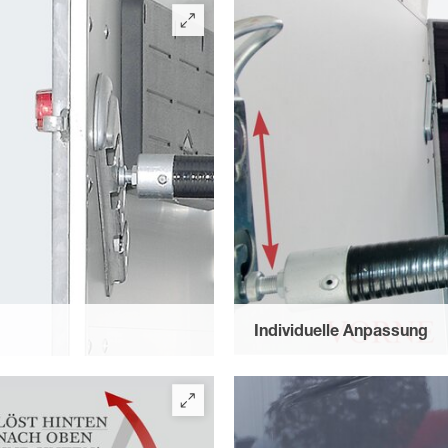
Individuelle Anpassung
cherungskettchen – so kann
durch vorne höhenverstellbar
n verfangen. Die alte
längenverstellbare Boxenstan
gehender Boxenstange