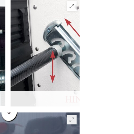
e und hinten höhen- und
gen.