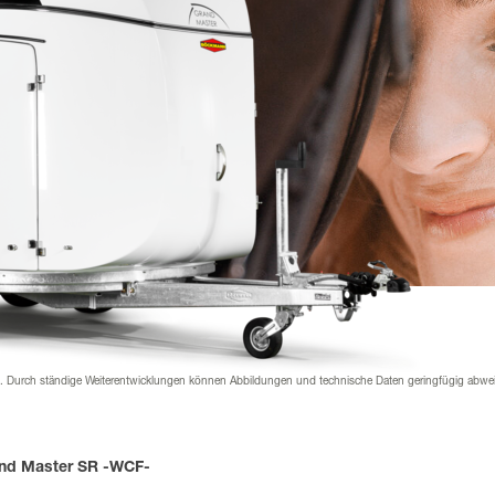
nder
rial & Downloads
hänger Versicherung
werden
 werden
 Beklebung
n. Durch ständige Weiterentwicklungen können Abbildungen und technische Daten geringfügig abwe
nd Master SR -WCF-