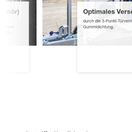
behör)
Optimales Vers
l;
durch die 3-Punkt-Türverr
opbesen,
Gummidichtung.
d LED-