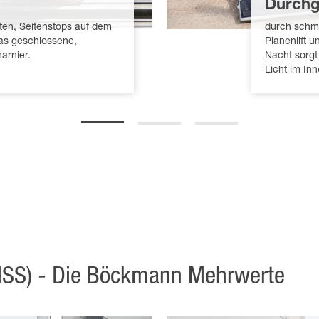
Durch
sten, Seitenstops auf dem
durch schm
as geschlossene,
Planenlift 
arnier.
Nacht sorgt
Licht im In
MSS) - Die Böckmann Mehrwerte