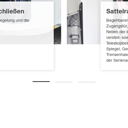
chließen
Sattel
iegelung und die
Begehbarer
Zugangstür,
Neben der i
verstell- so
Teleskopbes
Spiegel, Ger
Trensenhake
der Seriena