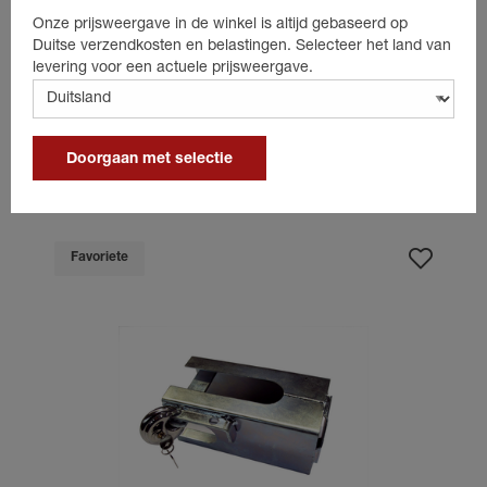
Voor ongeremde aanhangwagens
Onze prijsweergave in de winkel is altijd gebaseerd op
Rond, Ø 70 mm
Duitse verzendkosten en belastingen. Selecteer het land van
Knott K 14-C N3 (RD70/M12)
levering voor een actuele prijsweergave.
Passende producten
Doorgaan met selectie
Favoriete