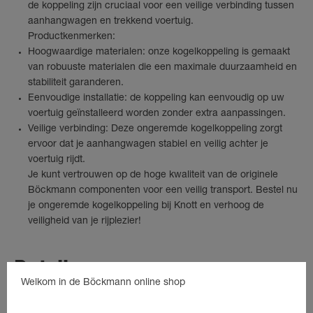
de koppeling zijn cruciaal voor een veilige verbinding tussen
aanhangwagen en trekkend voertuig.
Productkenmerken:
Hoogwaardige materialen: onze kogelkoppeling is gemaakt
van robuuste materialen die een maximale duurzaamheid en
stabiliteit garanderen.
Eenvoudige installatie: de koppeling kan eenvoudig op uw
voertuig geïnstalleerd worden zonder extra aanpassingen.
Veilige verbinding: Deze ongeremde kogelkoppeling zorgt
ervoor dat je aanhangwagen stabiel en veilig achter je
voertuig rijdt.
Je kunt vertrouwen op de hoge kwaliteit van de originele
Böckmann componenten voor een veilig transport. Bestel nu
je ongeremde kogelkoppeling bij Knott en verhoog de
veiligheid van je rijplezier!
Details
Welkom in de Böckmann online shop
Kogelkoppeling