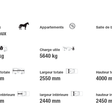
x
Appartements
Salle de 
aux
Charge utile
kg
5640 kg
totale
Largeur totale
Hauteur t
mm
2550 mm
4000 
intérieure
largeur intérieure
hauteur i
mm
2440 mm
2450 