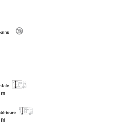
bains
otale
mm
ntérieure
mm