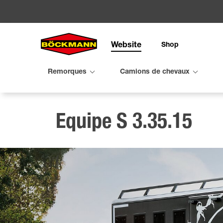
Website
Shop
Chercher
Remorques
Camions de chevaux
Remorq
Camions
Service
Entrepri
Configu
Equipe S 3.35.15
Remorque
Compact 
Dates de
Dates clé
Vans
Performa
Salon virt
Böckmann
Bétaillèr
Equipe F
Maintena
Böckman
Fourgonn
Location
Remorqu