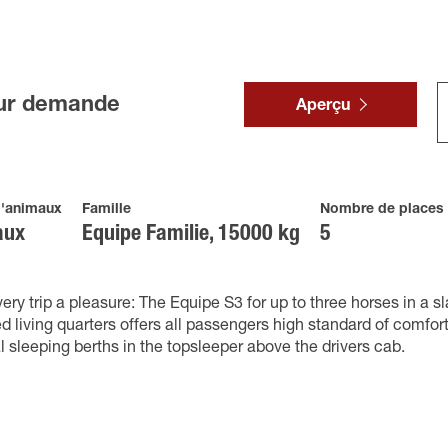
sur demande
Aperçu
'animaux
Famille
Nombre de places 
aux
Equipe Familie, 15000 kg
5
ry trip a pleasure: The Equipe S3 for up to three horses in a sl
 living quarters offers all passengers high standard of comfor
l sleeping berths in the topsleeper above the drivers cab.