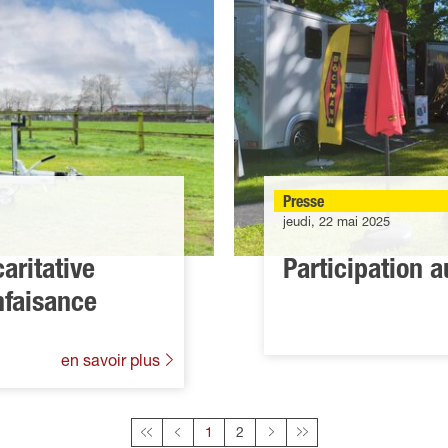
Presse
jeudi, 22 mai 2025
aritative
Participation 
nfaisance
en savoir plus
Cette page
1
2