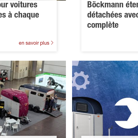
ur voitures
Böckmann éten
es à chaque
détachées avec
complète
en savoir plus