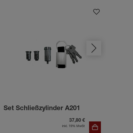
Set Schließzylinder A201
Set
37,80 €
inkl. 19% MwSt