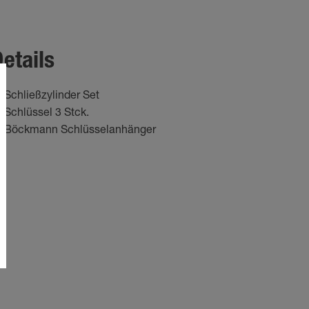
etails
Schließzylinder Set
Schlüssel 3 Stck.
Böckmann Schlüsselanhänger