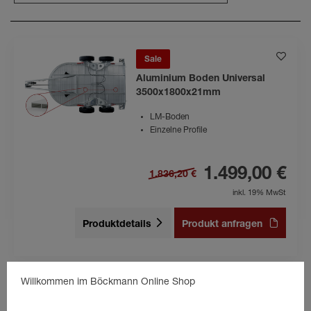
Sale
Aluminium Boden Universal
3500x1800x21mm
LM-Boden
Einzelne Profile
1.499,00 €
1.836,20 €
inkl. 19% MwSt
Produktdetails
Produkt anfragen
Willkommen im Böckmann Online Shop