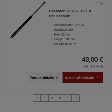
Gasfeder 570x220 1250N
Staubschutz
Ausschubkraft 1250 N
Gasdruckfeder
Hub: 220 mm
Länge: 570 mm
Mit Staubschutz
43,00 €
inkl. 19% MwSt
Produktdetails
In den Warenkorb
Diese Seite
1
2