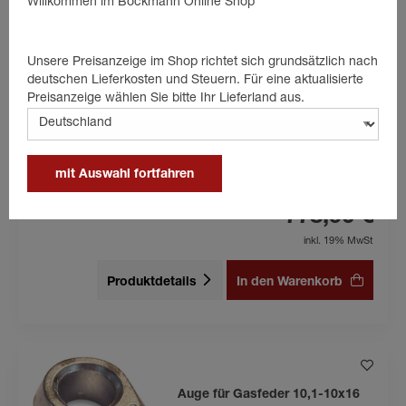
Willkommen im Böckmann Online Shop
Beliebt
Unsere Preisanzeige im Shop richtet sich grundsätzlich nach
Auffahrschiene Aluminium 2000
deutschen Lieferkosten und Steuern. Für eine aktualisierte
kg/Paar
Preisanzeige wählen Sie bitte Ihr Lieferland aus.
Tragkraft von 2000 kg/Paar
2370 x 310 x 65 mm
Inkl. Rutschsicherung
mit Auswahl fortfahren
778,90 €
inkl. 19% MwSt
Produktdetails
In den Warenkorb
Auge für Gasfeder 10,1-10x16