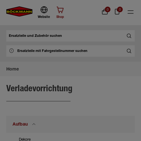
0
0
Website
Shop
Suche
Home
Verladevorrichtung
Aufbau
Dekore