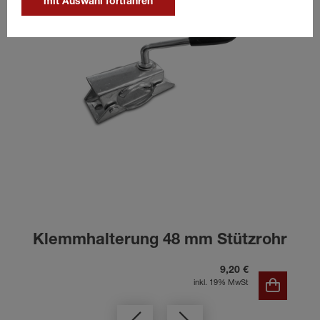
mit Auswahl fortfahren
Klemmhalterung 48 mm Stützrohr
9,20 €
inkl. 19% MwSt