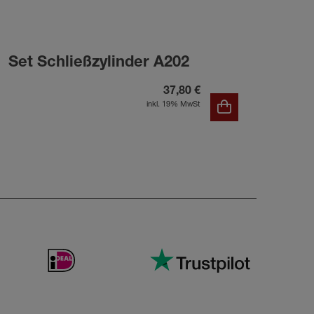
Set Schließzylinder A202
Set
37,80 €
inkl. 19% MwSt