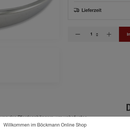
Lieferzeit
I
D
gelung des Pferdeanhängers, um unbefugtes
inimiert das Risiko, dass sich der Führstrick
Willkommen im Böckmann Online Shop