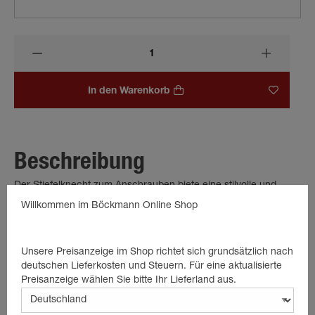
In den Warenkorb
Beschreibung
Der Stiefelknecht zum Anschrauben biete eine stilvolle und
praktische Lösung; Nie mehr bücken, keine schmutzigen
Willkommen im Böckmann Online Shop
Hände.
Der "Böckmann" Stielknecht erleichtert das An-und Ausziehen
Unsere Preisanzeige im Shop richtet sich grundsätzlich nach
der Stiefel.
deutschen Lieferkosten und Steuern. Für eine aktualisierte
Preisanzeige wählen Sie bitte Ihr Lieferland aus.