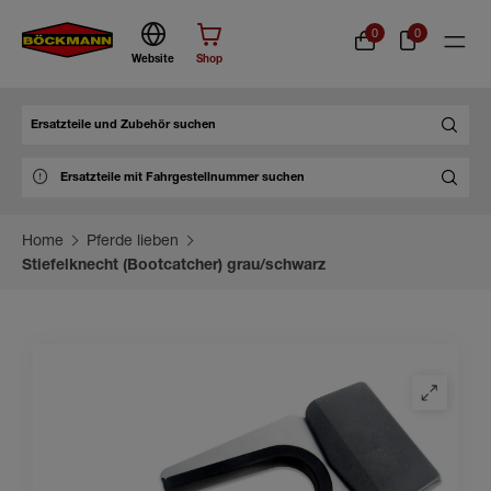
0
0
Website
Shop
Suche
Home
Pferde lieben
Stiefelknecht (Bootcatcher) grau/schwarz