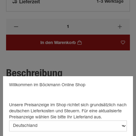
1-3 Werktage
Lieferzeit
In den Warenkorb
Beschreibung
Schwarzer 13-poliger Kunststoff-Stecker mit Böckmann-Logo.
Willkommen im Böckmann Online Shop
Dieser 13-polige Kunststoff-Stecker ist der zuverlässige
Steckverbinder für die elektrische Verbindung zwischen
Zugfahrzeug und Anhänger.
Unsere Preisanzeige im Shop richtet sich grundsätzlich nach
deutschen Lieferkosten und Steuern. Für eine aktualisierte
Details
Preisanzeige wählen Sie bitte Ihr Lieferland aus.
Anhängerstecker