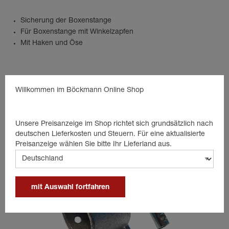
Sicherung der Boxenstange
Für Boxenstange mit Winkelzapfen
Mit Haken und Öse
Passende Produkte
Willkommen im Böckmann Online Shop
Unsere Preisanzeige im Shop richtet sich grundsätzlich nach
deutschen Lieferkosten und Steuern. Für eine aktualisierte
Preisanzeige wählen Sie bitte Ihr Lieferland aus.
mit Auswahl fortfahren