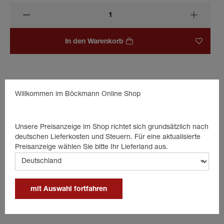
In den Warenkorb
Beschreibung
Willkommen im Böckmann Online Shop
Montagematerial für 28-er Spriegelschelle, verzahnt.
Unsere Preisanzeige im Shop richtet sich grundsätzlich nach
Details
deutschen Lieferkosten und Steuern. Für eine aktualisierte
Preisanzeige wählen Sie bitte Ihr Lieferland aus.
Verzahnt
mit Auswahl fortfahren