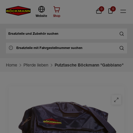
0
0
Website
Shop
Suche
Home
Pferde lieben
Putztasche Böckmann "Gabbiano"