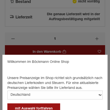
nicht vorrätig
Bestand
Die genaue Lieferzeit wird in der
Lieferzeit
Auftragsbestätigung mitgeteilt
In den Warenkorb
Willkommen im Böckmann Online Shop
Beschreibung
Unsere Preisanzeige im Shop richtet sich grundsätzlich nach
deutschen Lieferkosten und Steuern. Für eine aktualisierte
Kabeltülle (2611), Dicke 12,5 x Durschmesser 21 x Höhe 13 mm
Preisanzeige wählen Sie bitte Ihr Lieferland aus.
Details
mit Auswahl fortfahren