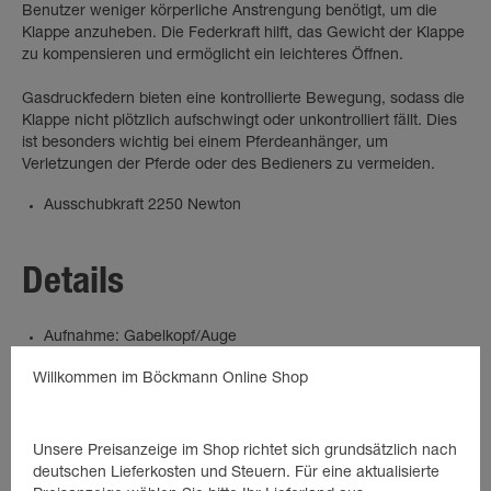
Benutzer weniger körperliche Anstrengung benötigt, um die
Klappe anzuheben. Die Federkraft hilft, das Gewicht der Klappe
zu kompensieren und ermöglicht ein leichteres Öffnen.
Gasdruckfedern bieten eine kontrollierte Bewegung, sodass die
Klappe nicht plötzlich aufschwingt oder unkontrolliert fällt. Dies
ist besonders wichtig bei einem Pferdeanhänger, um
Verletzungen der Pferde oder des Bedieners zu vermeiden.
Ausschubkraft 2250 Newton
Details
Aufnahme: Gabelkopf/Auge
Gasdruckfeder für Pferdeanhänger
Willkommen im Böckmann Online Shop
Länge: 570 mm
Hub: 220 mm
Ausschubkraft 2250 N (Newton)
Unsere Preisanzeige im Shop richtet sich grundsätzlich nach
deutschen Lieferkosten und Steuern. Für eine aktualisierte