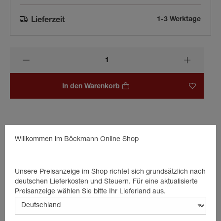
1-3 Werktage
Lieferzeit
In den Warenkorb
Beschreibung
Willkommen im Böckmann Online Shop
Flanschmutter für Bremsstrommel/Bremsstummel
Unsere Preisanzeige im Shop richtet sich grundsätzlich nach
Größe: M27 x 2,0 mm
deutschen Lieferkosten und Steuern. Für eine aktualisierte
Preisanzeige wählen Sie bitte Ihr Lieferland aus.
Schlüsselweite 36