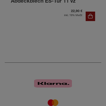
Abdeckblech ES-Tür 11 vz
22,90 €
inkl. 19% MwSt