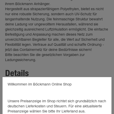
ihrem Böckmann Anhänger.
Hergestellt aus strapazierfähigem Polyethylen, bietet es nicht
nur eine robuste Sicherung, sondern auch UV-Schutz für
langanhaltende Nutzung. Die feinmaschige Struktur bewahrt
deine Ladung vor ungewolltem Herausfallen, während sie
gleichzeitig ausreichend Luftzirkulation ermöglicht. Die einfache
Befestigung und Anpassung machen dieses Netz zum
unverzichtbaren Begleiter für alle, die Wert auf Sicherheit und
Flexibilität legen. Vertraue auf Qualität und schaffe Ordnung -
jetzt das Containernetz für deine Bedürfnisse sichern!
Bitte beachten Sie die gesetzlichen Vorgaben zur
Ladungssicherung.
Details
Willkommen im Böckmann Online Shop
Länge 3000 mm
Breite 2000 mm
Maschenweite 350 mm
Unsere Preisanzeige im Shop richtet sich grundsätzlich nach
PPM 3 mm
deutschen Lieferkosten und Steuern. Für eine aktualisierte
Preisanzeige wählen Sie bitte Ihr Lieferland aus.