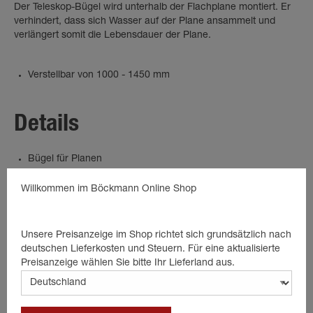
Der Teleskop-Bügel wird unterhalb der Flachplane montiert. Er
verhindert, dass sich Wasser auf der Plane ansammelt und
verlängert somit die Lebensdauer der Plane.
Verstellbar von 1000 - 1450 mm
Details
Bügel für Planen
Flachplanenbügel
Willkommen im Böckmann Online Shop
Längenverstellbar
Rundrohr Alu
Unsere Preisanzeige im Shop richtet sich grundsätzlich nach
deutschen Lieferkosten und Steuern. Für eine aktualisierte
Preisanzeige wählen Sie bitte Ihr Lieferland aus.
Passende Produkte